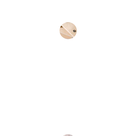
meus gatinhos estamos muito 
satisfeitos. Nota mil
Clara Portela
★★★★★
certa urgência na montagem dos 
móveis e fui super atendida.
Minha experiência foi Ótima , em menos 
de 1 hora meus dois móveis já estavam 
montados. Super recomendo. Preço 
justíssimo e ótimo serviço. Obrigada 😊