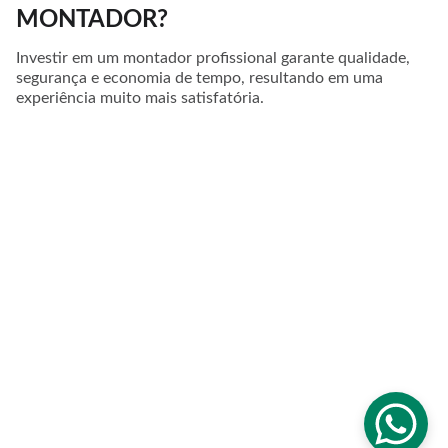
MONTADOR?
Investir em um montador profissional garante qualidade,
segurança e economia de tempo, resultando em uma
experiência muito mais satisfatória.
FALE COM A LÉO MONTAGEM
Contato
(21) 97039-3304
leomontagemdemoveis@gmail.com
REDES SOCIAIS